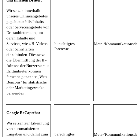
und Inhalten Dritter:
Wir setzen innerhalb
unseres Onlineangebotes
gegebenenfalls Inhalts-
oder Serviceangebote von
Drittanbietern ein, um
deren Inhalte und
Services, wie z.B. Videos
berechtigtes
Meta-/Kommunikationsda
Interesse
oder Schriftarten
einzubinden. Dies setzt
die Übermittlung der IP-
Adresse der Nutzer voraus.
Drittanbieter können
ferner so genannte „Web
Beacons" für statistische
oder Marketingzwecke
verwenden.
Google ReCaptcha:
Wir setzen zur Erkennung
von automatisierten
Eingaben und damit zum
berechtigtes
Meta-/Kommunikationsda