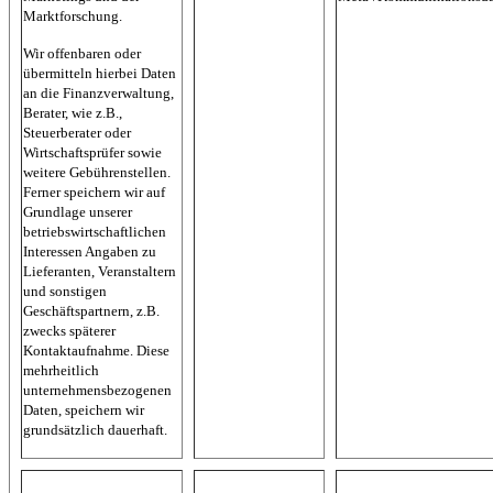
Marktforschung.
Wir offenbaren oder
übermitteln hierbei Daten
an die Finanzverwaltung,
Berater, wie z.B.,
Steuerberater oder
Wirtschaftsprüfer sowie
weitere Gebührenstellen.
Ferner speichern wir auf
Grundlage unserer
betriebswirtschaftlichen
Interessen Angaben zu
Lieferanten, Veranstaltern
und sonstigen
Geschäftspartnern, z.B.
zwecks späterer
Kontaktaufnahme. Diese
mehrheitlich
unternehmensbezogenen
Daten, speichern wir
grundsätzlich dauerhaft.