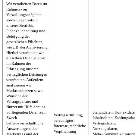
Wir verarbeiten Daten im
Rahmen von
Verwaltungsaufgaben
sowie Organisation
unseres Betriebs,
Finanzbuchhaltung und
Befolgung der
gesetzlichen Pflichten,
wie z.B. der Archivierung.
Hierbei verarbeiten wir
dieselben Daten, die wir
im Rahmen der
Erbringung unserer
vertraglichen Leistungen
verarbeiten. Außerdem
analysieren wir
Markttendenzen sowie
Wünsche der
Vertragspartner und
Nutzer mit Hilfe der uns
vorliegenden Daten zum
Stammdaten, Kontaktdate
Vertragserfüllung,
Zweck
Inhaltsdaten, Zahlungsdat
berechtigtes
betriebswirtschaftlicher
Vertragsdaten,
Interesse, rechtliche
Auswertungen, des
Nutzungsdaten,
Verpflichtung
Marketings und der
Meta-/Kommunikationsda