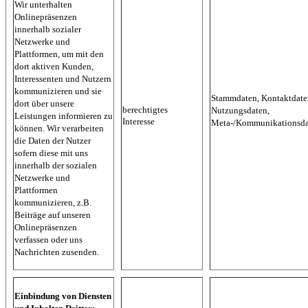
Wir unterhalten
Onlinepräsenzen
innerhalb sozialer
Netzwerke und
Plattformen, um mit den
dort aktiven Kunden,
Interessenten und Nutzern
kommunizieren und sie
Stammdaten, Kontaktdate
dort über unsere
berechtigtes
Nutzungsdaten,
Leistungen informieren zu
Interesse
Meta-/Kommunikationsda
können. Wir verarbeiten
die Daten der Nutzer
sofern diese mit uns
innerhalb der sozialen
Netzwerke und
Plattformen
kommunizieren, z.B.
Beiträge auf unseren
Onlinepräsenzen
verfassen oder uns
Nachrichten zusenden.
Einbindung von Diensten