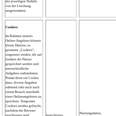
des jeweiligen Vorfalls
von der Löschung
ausgenommen.
Cookies:
Im Rahmen unseres
Online-Angebots können
kleine Dateien, so
genannte „Cookies“,
eingesetzt werden, die auf
Geräten der Nutzer
gespeichert werden und
unterschiedliche
Aufgaben wahrnehmen.
Primär dient ein Cookie
dazu, diverse Angaben
während oder auch nach
einem Besuch innerhalb
eines Onlineangebotes zu
speichern. Temporäre
Cookies werden gelöscht,
nachdem der Browser
Nutzungsdaten,
geschlossen wird.
berechtigtes