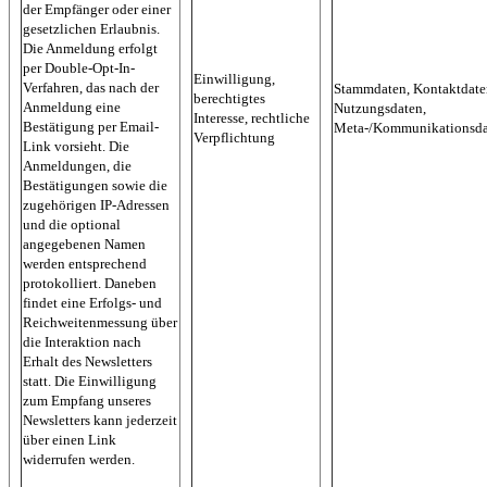
der Empfänger oder einer
gesetzlichen Erlaubnis.
Die Anmeldung erfolgt
per Double-Opt-In-
Einwilligung,
Verfahren, das nach der
Stammdaten, Kontaktdate
berechtigtes
Anmeldung eine
Nutzungsdaten,
Interesse, rechtliche
Bestätigung per Email-
Meta-/Kommunikationsda
Verpflichtung
Link vorsieht. Die
Anmeldungen, die
Bestätigungen sowie die
zugehörigen IP-Adressen
und die optional
angegebenen Namen
werden entsprechend
protokolliert. Daneben
findet eine Erfolgs- und
Reichweitenmessung über
die Interaktion nach
Erhalt des Newsletters
statt. Die Einwilligung
zum Empfang unseres
Newsletters kann jederzeit
über einen Link
widerrufen werden.