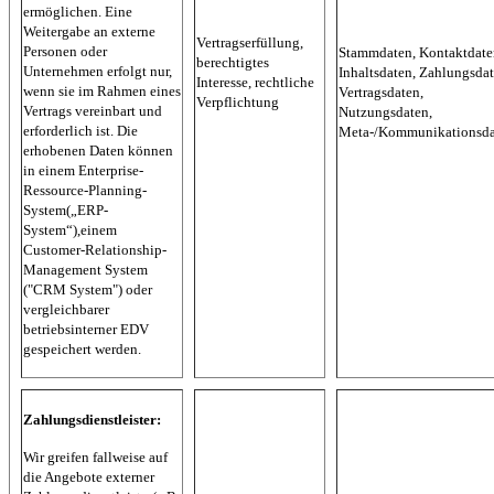
ermöglichen. Eine
Weitergabe an externe
Vertragserfüllung,
Personen oder
Stammdaten, Kontaktdate
berechtigtes
Unternehmen erfolgt nur,
Inhaltsdaten, Zahlungsdat
Interesse, rechtliche
wenn sie im Rahmen eines
Vertragsdaten,
Verpflichtung
Vertrags vereinbart und
Nutzungsdaten,
erforderlich ist. Die
Meta-/Kommunikationsda
erhobenen Daten können
in einem Enterprise-
Ressource-Planning-
System(„ERP-
System“),einem
Customer-Relationship-
Management System
("CRM System") oder
vergleichbarer
betriebsinterner EDV
gespeichert werden.
Zahlungsdienstleister:
Wir greifen fallweise auf
die Angebote externer