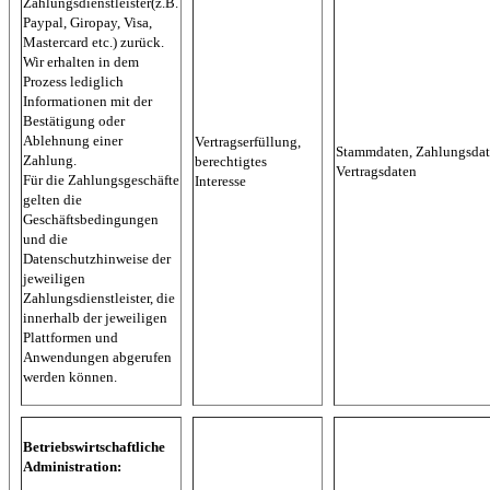
Zahlungsdienstleister(z.B.
Paypal, Giropay, Visa,
Mastercard etc.) zurück.
Wir erhalten in dem
Prozess lediglich
Informationen mit der
Bestätigung oder
Ablehnung einer
Vertragserfüllung,
Stammdaten, Zahlungsdat
Zahlung.
berechtigtes
Vertragsdaten
Für die Zahlungsgeschäfte
Interesse
gelten die
Geschäftsbedingungen
und die
Datenschutzhinweise der
jeweiligen
Zahlungsdienstleister, die
innerhalb der jeweiligen
Plattformen und
Anwendungen abgerufen
werden können.
Betriebswirtschaftliche
Administration: