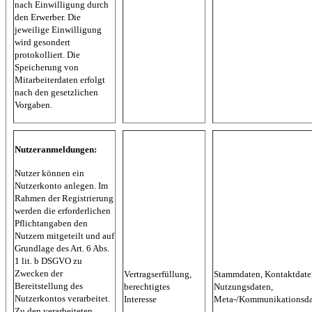
nach Einwilligung durch
den Erwerber. Die
jeweilige Einwilligung
wird gesondert
protokolliert. Die
Speicherung von
Mitarbeiterdaten erfolgt
nach den gesetzlichen
Vorgaben.
Nutzeranmeldungen:
Nutzer können ein
Nutzerkonto anlegen. Im
Rahmen der Registrierung
werden die erforderlichen
Pflichtangaben den
Nutzern mitgeteilt und auf
Grundlage des Art. 6 Abs.
1 lit. b DSGVO zu
Zwecken der
Vertragserfüllung,
Stammdaten, Kontaktdate
Bereitstellung des
berechtigtes
Nutzungsdaten,
Nutzerkontos verarbeitet.
Interesse
Meta-/Kommunikationsda
Zu den verarbeiteten