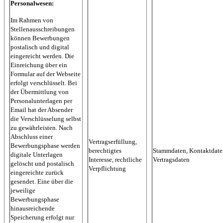
Personalwesen:
Im Rahmen von
Stellenausschreibungen
können Bewerbungen
postalisch und digital
eingereicht werden. Die
Einreichung über ein
Formular auf der Webseite
erfolgt verschlüsselt. Bei
der Übermittlung von
Personalunterlagen per
Email hat der Absender
die Verschlüsselung selbst
zu gewährleisten. Nach
Abschluss einer
Vertragserfüllung,
Bewerbungsphase werden
berechtigtes
Stammdaten, Kontaktdate
digitale Unterlagen
Interesse, rechtliche
Vertragsdaten
gelöscht und postalisch
Verpflichtung
eingereichte zurück
gesendet. Eine über die
jeweilige
Bewerbungsphase
hinausreichende
Speicherung erfolgt nur